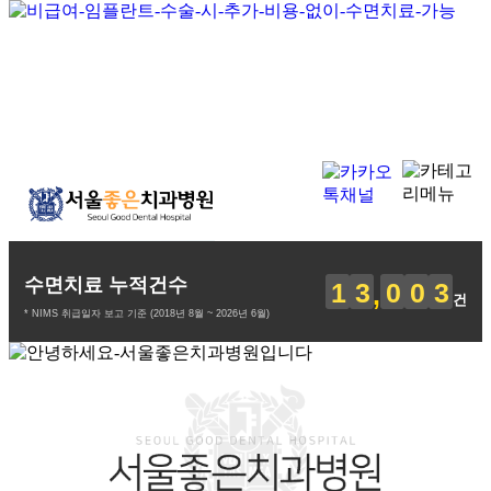
수면치료 누적건수
1
3
0
0
3
건
* NIMS 취급일자 보고 기준 (2018년 8월 ~ 2026년 6월)