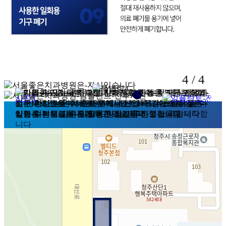
4
/
4