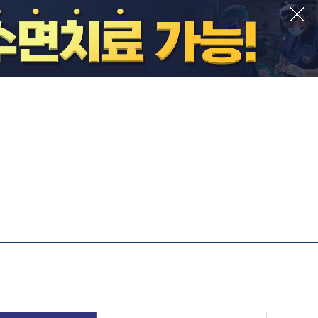
e-day 세렉
수면충치치료
원자체기공소
수면사랑니발치
기공사상주
미세현미경신경치료
나 3D 스캐너