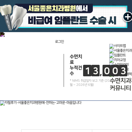
수면
서울좋은치과병원
진료과목
네비게
스트라
SI
로그인
오스
수면치
료
누적건
1
3
0
0
3
치과소개
수
건
* NIMS 취급일자 보고 기준 (2018년 8
월 ~ 2026년 6월)
진료이념
의료진소개
장비소개
멸균소독시스템
내부안내