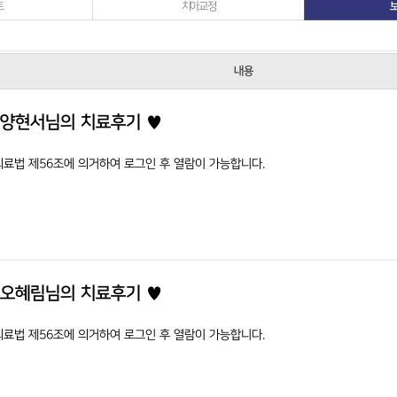
트
치아교정
보
자필후기
비급여수가안내
내용
치아보험 알아보기
보장내용 및 혜택
 양현서님의 치료후기 ♥
서울좋은치과병원 스토리
의료법 제56조에 의거하여 로그인 후 열람이 가능합니다.
사랑니발치 진료의뢰서
 오혜림님의 치료후기 ♥
의료법 제56조에 의거하여 로그인 후 열람이 가능합니다.