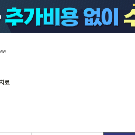
임플란트
빠른앞니교정
스마일라미
On
이션임플란트
소아/청소년교정
스마일라미 Q&A
병
우만임플란트
시스루투명교정
치
C임플란트
클리피씨교정
시로
템임플란트
카톡상담
턱관절 치료
카톡상담
턱관절 치료
공지사항
공지사항
치료전후사진