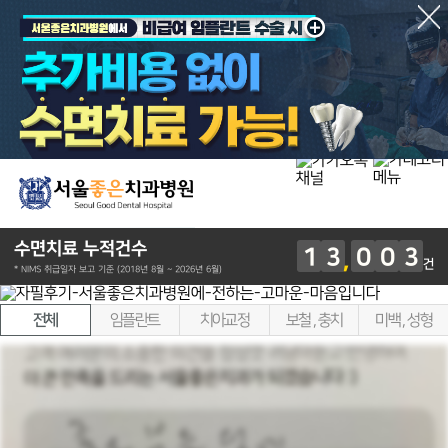
수면치료 누적건수
1
3
0
0
3
건
* NIMS 취급일자 보고 기준 (2018년 8월 ~ 2026년 6월)
전체
임플란트
치아교정
보철 , 충치
미백 , 성형