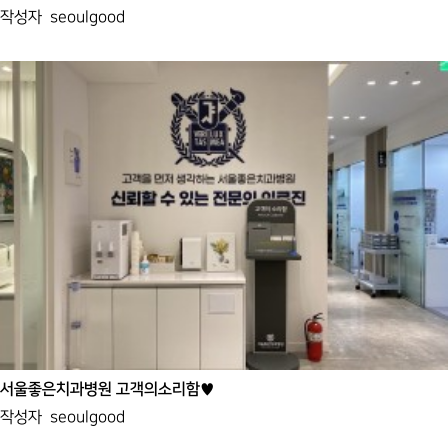
작성자
seoulgood
서울좋은치과병원 고객의소리함♥
작성자
seoulgood