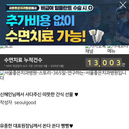
수면치료 누적건수
1
3
0
0
3
건
* NIMS 취급일자 보고 기준 (2018년 8월 ~ 2026년 6월)
신혜인님께서 사다주신 따뜻한 간식 선물 ♥
작성자
seoulgood
유종한 대표원장님께서 쏜다 쏜다 빵빵♥