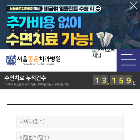
수면치료 누적건수
1
3
1
5
9
건
* NIMS 취급일자 보고 기준 (2018년 8월 ~ 2026년 7월)