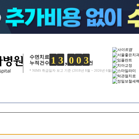
수면치료
1
3
0
0
3
누적건수
건
* NIMS 취급일자 보고 기준 (2018년 8월 ~ 2026년 6월)