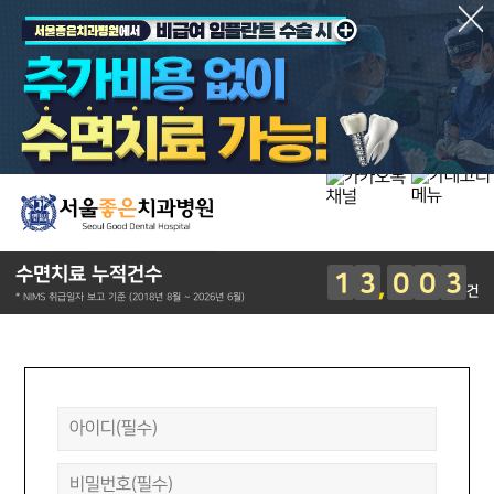
수면치료 누적건수
1
3
0
0
3
건
* NIMS 취급일자 보고 기준 (2018년 8월 ~ 2026년 6월)