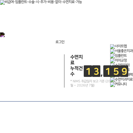
로그인
수면치
료
누적건
1
3
1
5
9
수
건
* NIMS 취급일자 보고 기준 (2018년 8
월 ~ 2026년 7월)