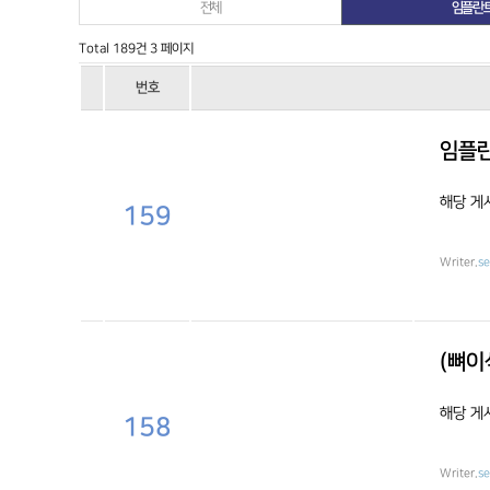
전체
임플란
Total 189건
3 페이지
번호
임플란
해당 게
159
Writer.
s
(뼈이
해당 게
158
Writer.
s