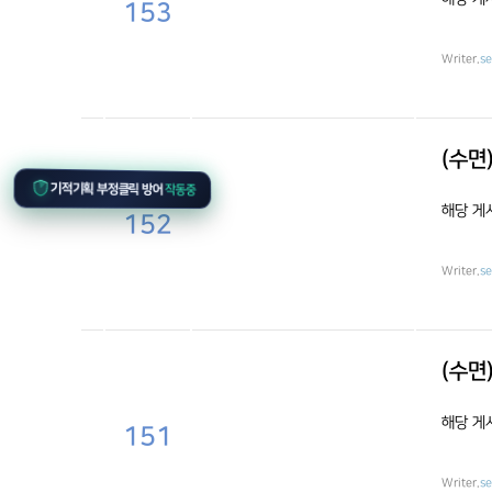
153
Writer.
s
(수면
기적기획 부정클릭 방어
작동중
해당 게
152
Writer.
s
(수면
해당 게
151
Writer.
s