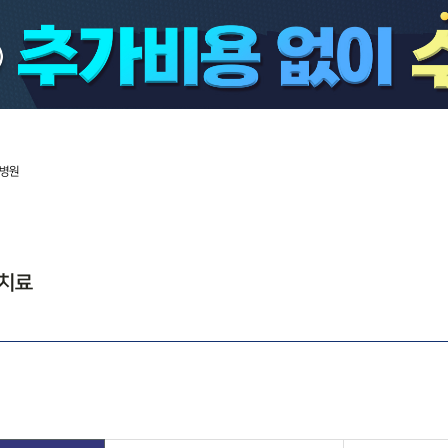
카톡상담
턱관절 치료
카톡상담
턱관절 치료
공지사항
공지사항
치료전후사진
자필후기
비급여수가안내
치아보험 알아보기
보장내용 및 혜택
서울좋은치과병원 스토리
사랑니발치 진료의뢰서