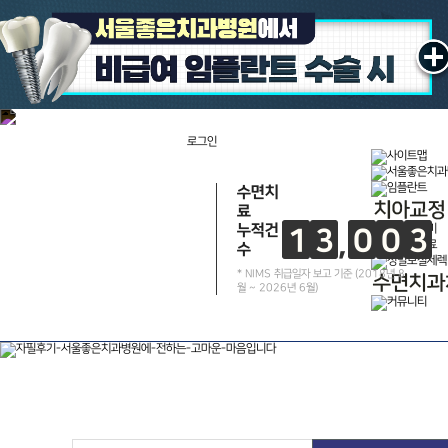
치과소개
진료이념
의료진소개
로그인
장비소개
멸균소독시스템
수면치
료
내부안내
누적건
1
3
0
0
3
수
건
진료시간&오시는길
* NIMS 취급일자 보고 기준 (2018년 8
월 ~ 2026년 6월)