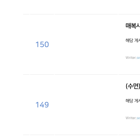
매복사
해당 게
150
Writer.
s
(수면
해당 게
149
Writer.
s