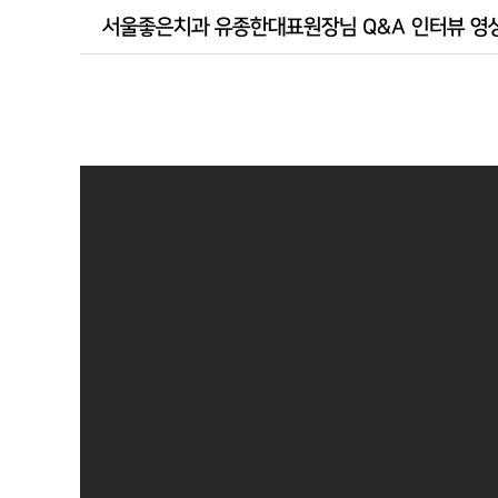
서울좋은치과 유종한대표원장님 Q&A 인터뷰 영