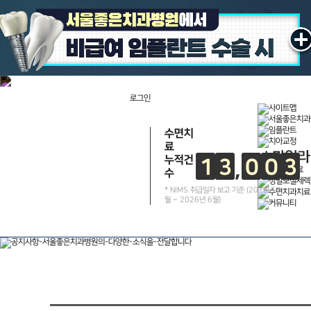
로그인
수면치
료
누적건
1
3
0
0
3
수
건
* NIMS 취급일자 보고 기준 (2018년 8
월 ~ 2026년 6월)