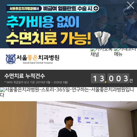
수면치료 누적건수
1
3
0
0
3
건
* NIMS 취급일자 보고 기준 (2018년 8월 ~ 2026년 6월)