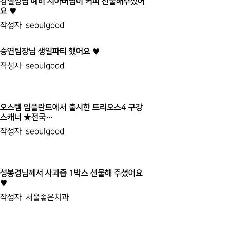
강실장님 예비 시아버님이 커피 선물해주셨어
요 ♥
작성자
seoulgood
승연팀장님 생일파티 했어요 ♥
작성자
seoulgood
오스템 임플란트에서 출시한 트리오스4 구강
스캐너 ★전국…
작성자
seoulgood
성봉경님께서 사과즙 1박스 선물해 주셨어요
♥
작성자
서울좋은치과