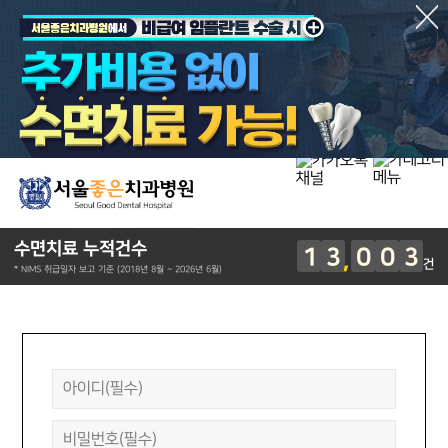
수면치료 누적건수
1
3
0
0
3
건
* NIMS 취급일자 보고 기준 (2018년 8월 ~ 2026년 6월)