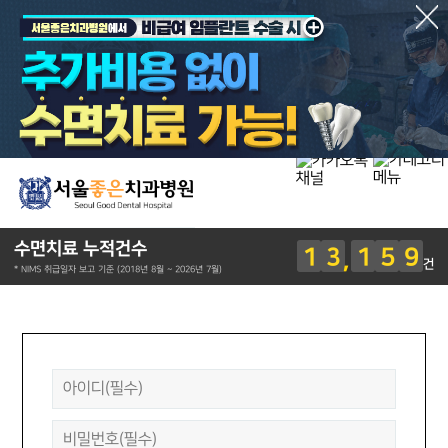
수면치료 누적건수
1
3
1
5
9
건
* NIMS 취급일자 보고 기준 (2018년 8월 ~ 2026년 7월)