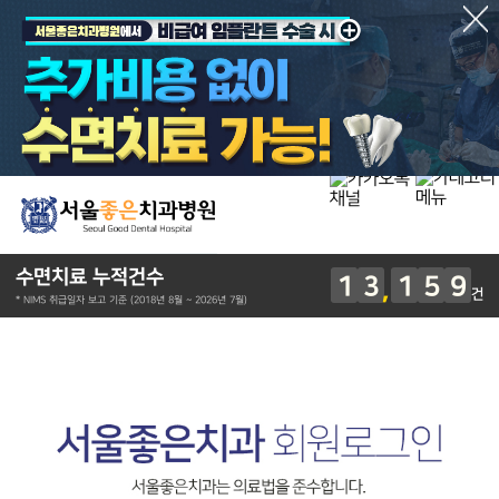
수면치료 누적건수
1
3
1
5
9
건
* NIMS 취급일자 보고 기준 (2018년 8월 ~ 2026년 7월)