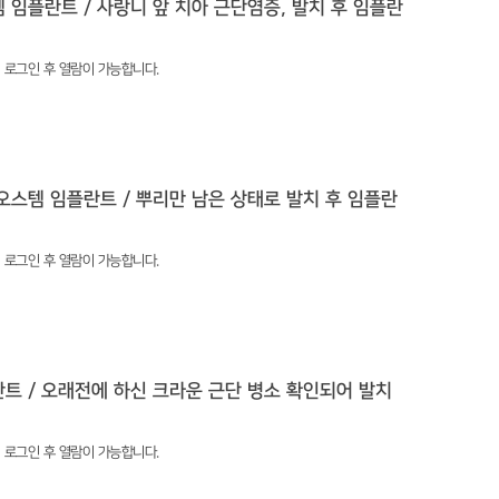
템 임플란트 / 사랑니 앞 치아 근단염증, 발치 후 임플란
 로그인 후 열람이 가능합니다.
 오스템 임플란트 / 뿌리만 남은 상태로 발치 후 임플란
 로그인 후 열람이 가능합니다.
란트 / 오래전에 하신 크라운 근단 병소 확인되어 발치
 로그인 후 열람이 가능합니다.