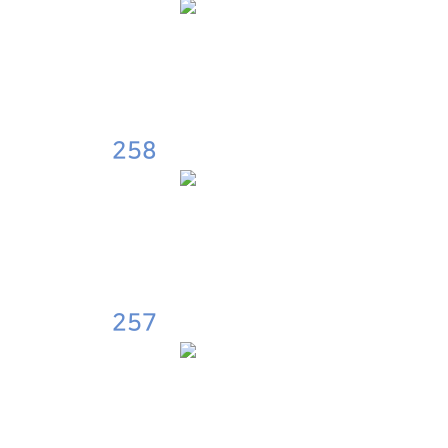
258
257