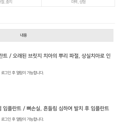
철 , 충치
미백 , 성형
내용
란트 / 오래된 브릿지 치아의 뿌리 파절, 상실치아로 인
 로그인 후 열람이 가능합니다.
템 임플란트 / 뼈손실, 흔들림 심하여 발치 후 임플란트
 로그인 후 열람이 가능합니다.