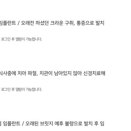
 임플란트 / 오래전 하셨던 크라운 구취, 통증으로 발치
 로그인 후 열람이 가능합니다.
 식사중에 치아 파절, 치관이 남아있지 않아 신경치료해
 로그인 후 열람이 가능합니다.
템 임플란트 / 오래된 브릿지 예후 불량으로 발치 후 임