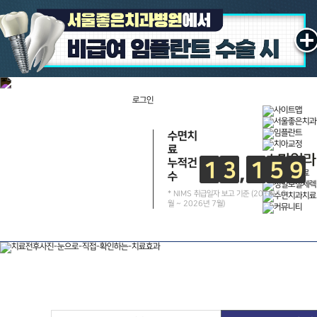
SI
오스
치과소개
로그인
진료이념
수면치
의료진소개
료
누적건
1
3
1
5
9
장비소개
수
건
멸균소독시스템
* NIMS 취급일자 보고 기준 (2018년 8
월 ~ 2026년 7월)
내부안내
진료시간&오시는길