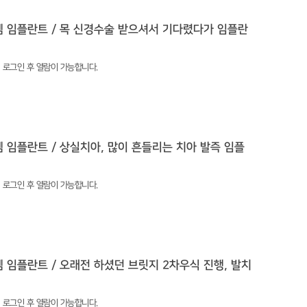
템 임플란트 / 목 신경수술 받으셔서 기다렸다가 임플란
 로그인 후 열람이 가능합니다.
템 임플란트 / 상실치아, 많이 흔들리는 치아 발즉 임플
 로그인 후 열람이 가능합니다.
템 임플란트 / 오래전 하셨던 브릿지 2차우식 진행, 발치
 로그인 후 열람이 가능합니다.