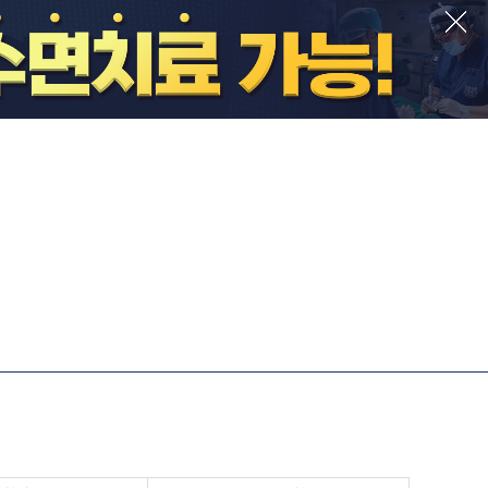
나 3D 스캐너