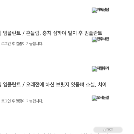
템 임플란트 / 흔들림, 충치 심하여 발치 후 임플란트
 로그인 후 열람이 가능합니다.
템 임플란트 / 오래전에 하신 브릿지 잇몸뼈 소실, 치아
 로그인 후 열람이 가능합니다.